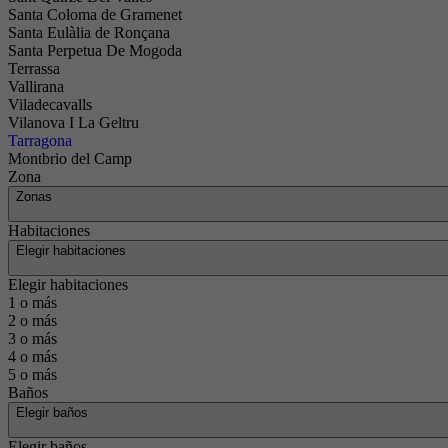
Santa Coloma de Gramenet
Santa Eulàlia de Ronçana
Santa Perpetua De Mogoda
Terrassa
Vallirana
Viladecavalls
Vilanova I La Geltru
Tarragona
Montbrio del Camp
Zona
Zonas
Habitaciones
Elegir habitaciones
Elegir habitaciones
1 o más
2 o más
3 o más
4 o más
5 o más
Baños
Elegir baños
Elegir baños