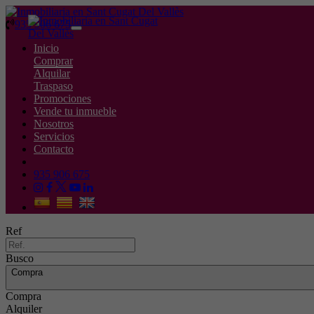
935 906 675
Toggle
navigation
Inicio
Comprar
Alquilar
Traspaso
Promociones
Vende tu inmueble
Nosotros
Servicios
Contacto
935 906 675
Ref
Busco
Compra
Compra
Alquiler