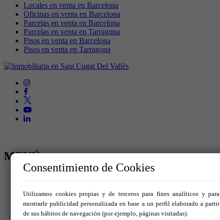
Locales en venta en Barcelona
Oficinas en venta en Barcelona
Parcelas en venta en Barcelona
Parcelas en venta en Tarragona
Pisos en venta en Barcelona
Pisos en venta en Tarragona
MENÚ
Consentimiento de Cookies
Inicio
Comprar
Utilizamos cookies propias y de terceros para fines analíticos y para
Alquilar
Traspaso
mostrarle publicidad personalizada en base a un perfil elaborado a partir
Vende tu inmueble
de sus hábitos de navegación (por ejemplo, páginas visitadas).