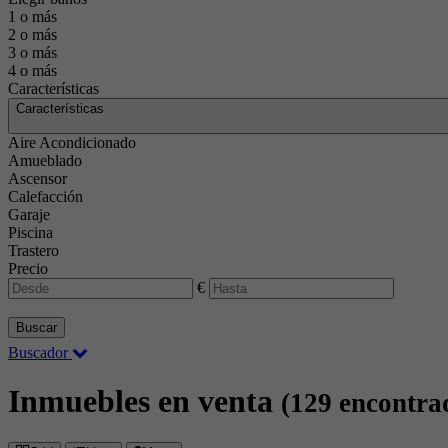
1 o más
2 o más
3 o más
4 o más
Características
Características
Aire Acondicionado
Amueblado
Ascensor
Calefacción
Garaje
Piscina
Trastero
Precio
€
Buscar
Buscador
Inmuebles en venta
(129 encontra