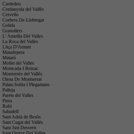
Cardedeu
Cerdanyola del Vallès
Cervello
Corbera De Llobregat
Gelida
Granollers
L' Ametlla Del Valles
La Roca del Valles
Lliça D'Amunt
Matadepera
Mataró
Mollet del Valles
Montcada I Reixac
Montornès del Vallès
Olesa De Montserrat
Palau-Solita I Plegamans
Palleja
Parets del Valles
Piera
Rubí
Sabadell
Sant Adrià de Besòs
Sant Cugat del Vallès
Sant Just Desvern
Sant Quirze Del Valles