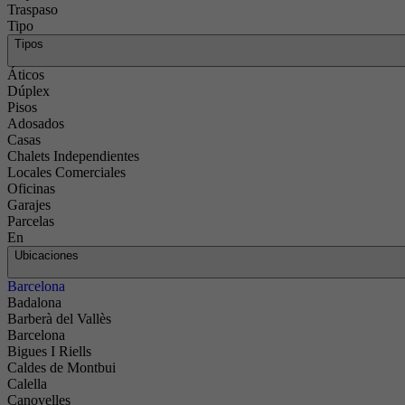
Traspaso
Tipo
Tipos
Áticos
Dúplex
Pisos
Adosados
Casas
Chalets Independientes
Locales Comerciales
Oficinas
Garajes
Parcelas
En
Ubicaciones
Barcelona
Badalona
Barberà del Vallès
Barcelona
Bigues I Riells
Caldes de Montbui
Calella
Canovelles