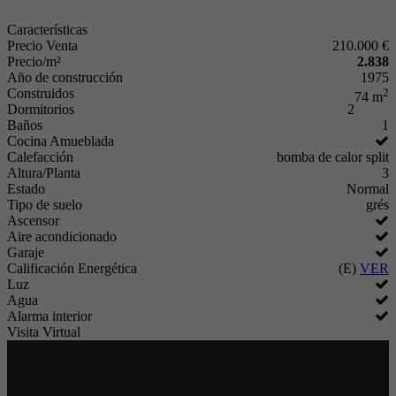
Características
Precio Venta
210.000 €
Precio/m²
2.838
Año de construcción
1975
Construidos
2
74 m
Dormitorios
2
Baños
1
Cocina Amueblada
Calefacción
bomba de calor split
Altura/Planta
3
Estado
Normal
Tipo de suelo
grés
Ascensor
Aire acondicionado
Garaje
Calificación Energética
(E)
VER
Luz
Agua
Alarma interior
Visita Virtual