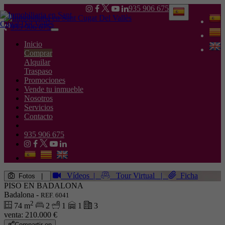
935 906 675
935 906 675
Toggle
navigation
Inicio
Comprar
Alquilar
Traspaso
Promociones
Vende tu inmueble
Nosotros
Servicios
Contacto
935 906 675
Vídeos
|
Tour Virtual
|
Ficha
Fotos
|
PISO EN BADALONA
Badalona -
REF. 6041
2
74 m
2
1
1
3
venta:
210.000 €
Compartir en