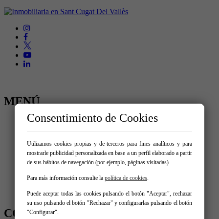
MENÚ
Consentimiento de Cookies
Inicio
Comprar
Alquilar
Utilizamos cookies propias y de terceros para fines analíticos y para
Traspaso
mostrarle publicidad personalizada en base a un perfil elaborado a partir
Vende tu inmueble
de sus hábitos de navegación (por ejemplo, páginas visitadas).
Nosotros
Promociones
Para más información consulte la
política de cookies
.
Servicios
Contacto
Puede aceptar todas las cookies pulsando el botón "Aceptar", rechazar
su uso pulsando el botón "Rechazar" y configurarlas pulsando el botón
CONTÁCTANOS
"Configurar".