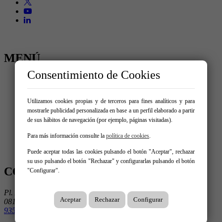
MENÚ
Consentimiento de Cookies
Inicio
Comprar
Alquilar
Utilizamos cookies propias y de terceros para fines analíticos y para
Traspaso
mostrarle publicidad personalizada en base a un perfil elaborado a partir
Vende tu inmueble
de sus hábitos de navegación (por ejemplo, páginas visitadas).
Nosotros
Promociones
Para más información consulte la
política de cookies
.
Servicios
Contacto
Puede aceptar todas las cookies pulsando el botón "Aceptar", rechazar
su uso pulsando el botón "Rechazar" y configurarlas pulsando el botón
CONTÁCTANOS
"Configurar".
Pl. Ausiàs March 1, 3º 3ª
Aceptar
Rechazar
Configurar
08195 Sant Cugat Del Vallès
935 906 675