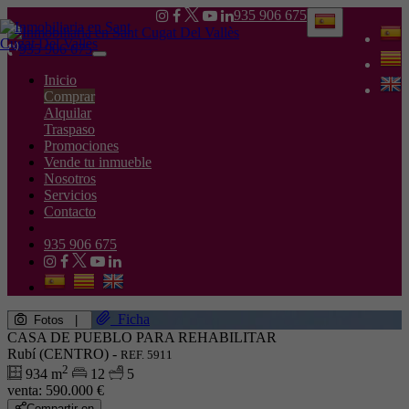
935 906 675
935 906 675
Toggle
navigation
Inicio
Comprar
Alquilar
Traspaso
Promociones
Vende tu inmueble
Nosotros
Servicios
Contacto
935 906 675
Ficha
Fotos
|
CASA DE PUEBLO PARA REHABILITAR
Rubí (CENTRO) -
REF. 5911
2
934 m
12
5
venta:
590.000 €
Compartir en