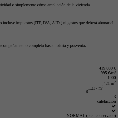
ctividad o simplemente cómo ampliación de la vivienda.
no incluye impuestos (ITP, IVA, AJD.) ni gastos que deberá abonar el
el acompañamiento completo hasta notaría y posventa.
419.000 €
995 €/m²
1900
2
421 m
2
1.237 m
6
3
calefacción
NORMAL (bien conservado)