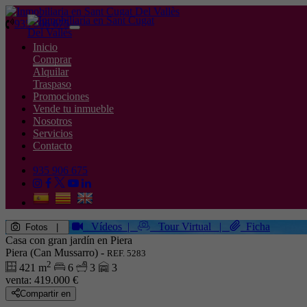
935 906 675
Toggle
navigation
Inicio
Comprar
Alquilar
Traspaso
Promociones
Vende tu inmueble
Nosotros
Servicios
Contacto
935 906 675
Vídeos
|
Tour Virtual
|
Ficha
Fotos
|
Casa con gran jardín en Piera
Piera (Can Mussarro) -
REF. 5283
2
421 m
6
3
3
venta:
419.000 €
Compartir en