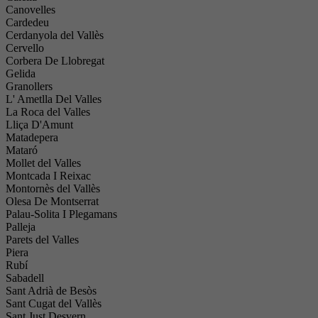
Canovelles
Cardedeu
Cerdanyola del Vallès
Cervello
Corbera De Llobregat
Gelida
Granollers
L' Ametlla Del Valles
La Roca del Valles
Lliça D'Amunt
Matadepera
Mataró
Mollet del Valles
Montcada I Reixac
Montornès del Vallès
Olesa De Montserrat
Palau-Solita I Plegamans
Palleja
Parets del Valles
Piera
Rubí
Sabadell
Sant Adrià de Besòs
Sant Cugat del Vallès
Sant Just Desvern