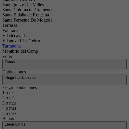
Sant Quirze Del Valles
Santa Coloma de Gramenet
Santa Eulàlia de Ronçana
Santa Perpetua De Mogoda
Terrassa
Vallirana
Viladecavalls
Vilanova I La Geltru
Tarragona
Montbrio del Camp
Zona
Zonas
Habitaciones
Elegir habitaciones
Elegir habitaciones
1 o más
2 o más
3 o más
4 o más
5 o más
Baños
Elegir baños