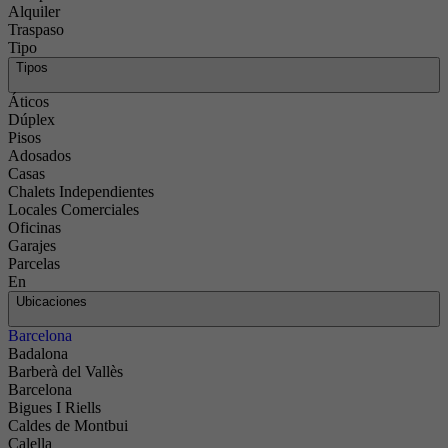
Alquiler
Traspaso
Tipo
Tipos
Áticos
Dúplex
Pisos
Adosados
Casas
Chalets Independientes
Locales Comerciales
Oficinas
Garajes
Parcelas
En
Ubicaciones
Barcelona
Badalona
Barberà del Vallès
Barcelona
Bigues I Riells
Caldes de Montbui
Calella