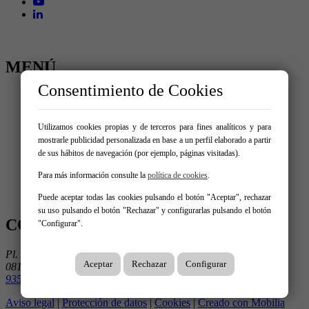
MENÚ
Consentimiento de Cookies
Inicio
Comprar
Alquilar
Utilizamos cookies propias y de terceros para fines analíticos y para
Traspaso
mostrarle publicidad personalizada en base a un perfil elaborado a partir
Vende tu inmueble
de sus hábitos de navegación (por ejemplo, páginas visitadas).
Nosotros
Promociones
Para más información consulte la
política de cookies
.
Servicios
Contacto
Puede aceptar todas las cookies pulsando el botón "Aceptar", rechazar
su uso pulsando el botón "Rechazar" y configurarlas pulsando el botón
CONTÁCTANOS
"Configurar".
Pl. Ausiàs March 1, 3º 3ª
Aceptar
Rechazar
Configurar
08195 Sant Cugat Del Vallès
935 906 675
Aviso legal
|
Protección de datos
|
Cookies
|
Creado con Mobilia