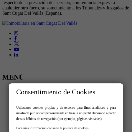
respecto de la prestación del servicio, con renuncia expresa a
cualquier otro fuero, su sometimiento a los Tribunales y Juzgados de
Sant Cugat Del Vallès (España).
MENÚ
Inicio
Consentimiento de Cookies
Comprar
Alquilar
Traspaso
Utilizamos cookies propias y de terceros para fines analíticos y para
Vende tu inmueble
mostrarle publicidad personalizada en base a un perfil elaborado a partir
Nosotros
de sus hábitos de navegación (por ejemplo, páginas visitadas).
Promociones
Servicios
Para más información consulte la
política de cookies
.