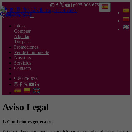
935 906 675
935 906 675
Toggle
navigation
Inicio
Comprar
Alquilar
Traspaso
Promociones
Vende tu inmueble
Nosotros
Servicios
Contacto
935 906 675
Aviso Legal
1. Condiciones generales:
Esta nota legal contiene las condiciones que regulan el uso y acceso