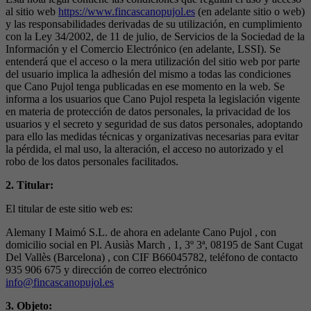
al sitio web
https://www.fincascanopujol.es
(en adelante sitio o web)
y las responsabilidades derivadas de su utilización, en cumplimiento
con la Ley 34/2002, de 11 de julio, de Servicios de la Sociedad de la
Información y el Comercio Electrónico (en adelante, LSSI). Se
entenderá que el acceso o la mera utilización del sitio web por parte
del usuario implica la adhesión del mismo a todas las condiciones
que Cano Pujol tenga publicadas en ese momento en la web. Se
informa a los usuarios que Cano Pujol respeta la legislación vigente
en materia de protección de datos personales, la privacidad de los
usuarios y el secreto y seguridad de sus datos personales, adoptando
para ello las medidas técnicas y organizativas necesarias para evitar
la pérdida, el mal uso, la alteración, el acceso no autorizado y el
robo de los datos personales facilitados.
2. Titular:
El titular de este sitio web es:
Alemany I Maimó S.L. de ahora en adelante Cano Pujol , con
domicilio social en Pl. Ausiàs March , 1, 3º 3ª, 08195 de Sant Cugat
Del Vallès (Barcelona) , con CIF B66045782, teléfono de contacto
935 906 675 y dirección de correo electrónico
info@fincascanopujol.es
3. Objeto: