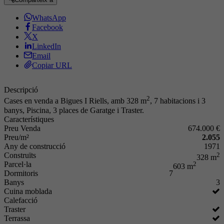
WhatsApp
Facebook
X
LinkedIn
Email
Copiar URL
Descripció
2
Cases en venda a Bigues I Riells, amb 328 m
, 7 habitacions i 3
banys, Piscina, 3 places de Garatge i Traster.
Característiques
Preu Venda
674.000 €
Preu/m²
2.055
Any de construcció
1971
Construïts
2
328 m
Parcel·la
2
603 m
Dormitoris
7
Banys
3
Cuina moblada
Calefacció
Traster
Terrassa