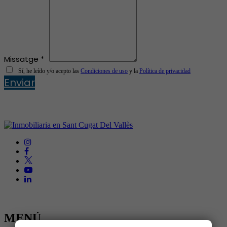
Missatge *
Sí, he leído y/o acepto las
Condiciones de uso
y la
Política de privacidad
Enviar
MENÚ