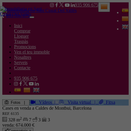
935 906 675
935 906 675
Toggle
navigation
Inici
Comprar
Lloguer
Traspàs
Promocions
Ven el teu immoble
Nosaltres
Serveis
Contacte
935 906 675
Vídeos
|
Visita virtual
|
Fitxa
Fotos
|
Cases en venda a Caldes de Montbui, Barcelona
REF. 6135
2
328 m
7
3
3
venda:
674.000 €
Comparteix a