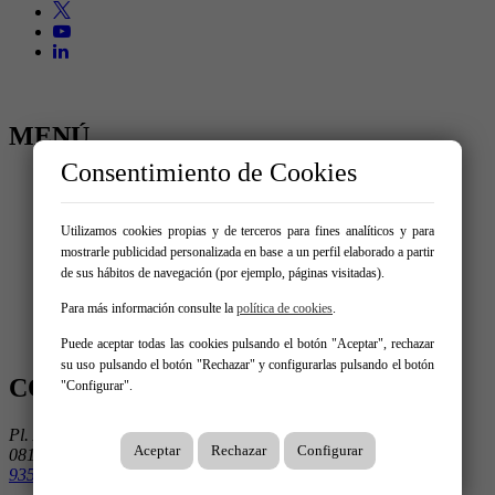
MENÚ
Consentimiento de Cookies
Inicio
Comprar
Alquilar
Utilizamos cookies propias y de terceros para fines analíticos y para
Traspaso
mostrarle publicidad personalizada en base a un perfil elaborado a partir
Vende tu inmueble
de sus hábitos de navegación (por ejemplo, páginas visitadas).
Nosotros
Promociones
Para más información consulte la
política de cookies
.
Servicios
Contacto
Puede aceptar todas las cookies pulsando el botón "Aceptar", rechazar
su uso pulsando el botón "Rechazar" y configurarlas pulsando el botón
CONTÁCTANOS
"Configurar".
Pl. Ausiàs March 1, 3º 3ª
Aceptar
Rechazar
Configurar
08195 Sant Cugat Del Vallès
935 906 675