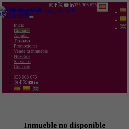
935 906 675
935 906 675
Toggle
navigation
Inicio
Comprar
Alquilar
Traspaso
Promociones
Vende tu inmueble
Nosotros
Servicios
Contacto
935 906 675
Inmueble no disponible