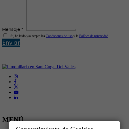
Mensaje *
Sí, he leído y/o acepto las
Condiciones de uso
y la
Política de privacidad
Enviar
MENÚ