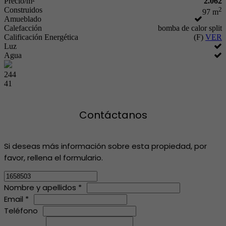
Precio/m²
2.062
Construidos
2
97 m
Amueblado
Calefacción
bomba de calor split
Calificación Energética
(F)
VER
Luz
Agua
244
41
Contáctanos
Si deseas más información sobre esta propiedad, por
favor, rellena el formulario.
Nombre y apellidos *
Email *
Teléfono