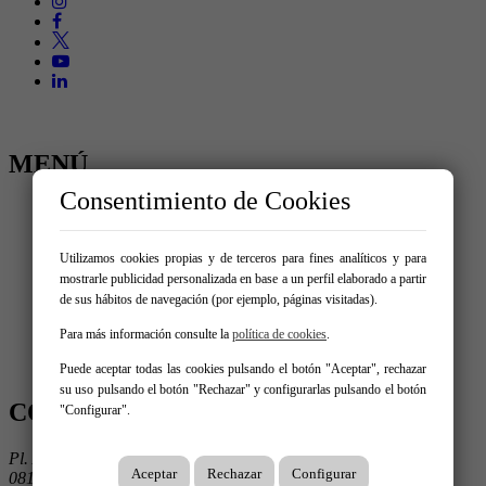
MENÚ
Consentimiento de Cookies
Inicio
Comprar
Alquilar
Utilizamos cookies propias y de terceros para fines analíticos y para
Traspaso
mostrarle publicidad personalizada en base a un perfil elaborado a partir
Vende tu inmueble
de sus hábitos de navegación (por ejemplo, páginas visitadas).
Nosotros
Promociones
Para más información consulte la
política de cookies
.
Servicios
Contacto
Puede aceptar todas las cookies pulsando el botón "Aceptar", rechazar
su uso pulsando el botón "Rechazar" y configurarlas pulsando el botón
CONTÁCTANOS
"Configurar".
Pl. Ausiàs March 1, 3º 3ª
Aceptar
Rechazar
Configurar
08195 Sant Cugat Del Vallès