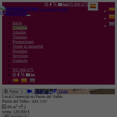
935 906 675
935 906 675
Toggle
navigation
Inicio
Comprar
Alquilar
Traspaso
Promociones
Vende tu inmueble
Nosotros
Servicios
Contacto
935 906 675
Vídeos
|
Ficha
Fotos
|
Local Comercial en Parets del Vallés
Parets del Valles -
REF. 5707
2
69 m
2
venta:
120.000 €
Compartir en