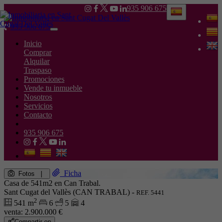
935 906 675
935 906 675
Toggle
navigation
Inicio
Comprar
Alquilar
Traspaso
Promociones
Vende tu inmueble
Nosotros
Servicios
Contacto
935 906 675
Ficha
Fotos
|
Casa de 541m2 en Can Trabal.
Sant Cugat del Vallès (CAN TRABAL) -
REF. 5441
2
541 m
6
5
4
venta:
2.900.000 €
Compartir en