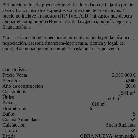
*El precio reflejado puede ser modificado o dado de baja sin previo
aviso. Todos los datos expuestos son meramente orientativos. El
precio no incluye impuestos (ITP, IVA, AJD.) ni gastos que deberá
abonar el comprador/a (Honorarios de la agencia, notaría, registro,
financiación...)
*Los servicios de intermediación inmobiliaria incluyen la búsqueda,
negociación, asesoría financiera-hipotecaria, técnica y legal, así
como el acompañamiento completo hasta notaría y posventa.
Características
Precio Venta
2.900.000 €
Precio/m²
5.360
Año de construcción
2016
Construidos
2
541 m
Útiles
2
530 m
Parcela
2
610 m
Dormitorios
6
Baños
5
Cocina Amueblada
Calefacción
Suelo Radiante
Terraza
Estado
OBRA NUEVA (terminada)