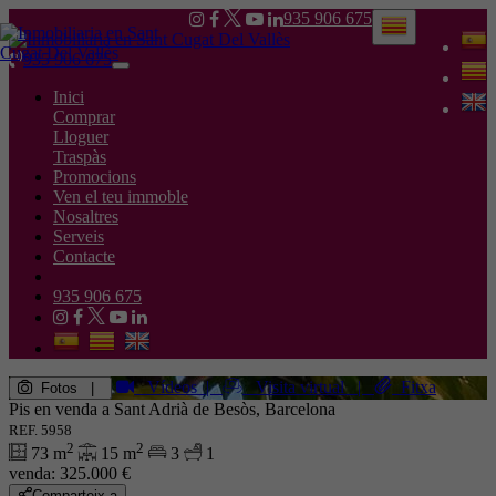
935 906 675
935 906 675
Toggle
navigation
Inici
Comprar
Lloguer
Traspàs
Promocions
Ven el teu immoble
Nosaltres
Serveis
Contacte
935 906 675
Vídeos
|
Visita virtual
|
Fitxa
Fotos
|
Pis en venda a Sant Adrià de Besòs, Barcelona
REF. 5958
2
2
73 m
15 m
3
1
venda:
325.000 €
Comparteix a