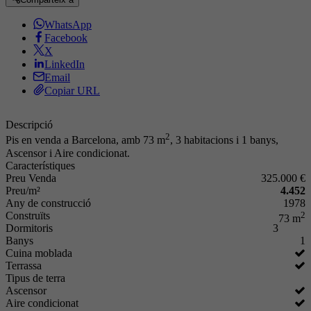
WhatsApp
Facebook
X
LinkedIn
Email
Copiar URL
Descripció
2
Pis en venda a Barcelona, amb 73 m
, 3 habitacions i 1 banys,
Ascensor i Aire condicionat.
Característiques
Preu Venda
325.000 €
Preu/m²
4.452
Any de construcció
1978
Construïts
2
73 m
Dormitoris
3
Banys
1
Cuina moblada
Terrassa
Tipus de terra
Ascensor
Aire condicionat