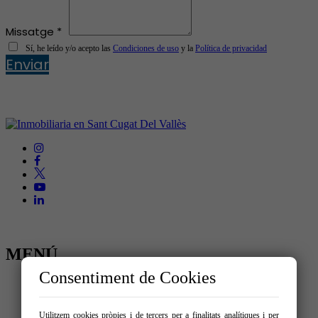
Missatge *
Sí, he leído y/o acepto las
Condiciones de uso
y la
Política de privacidad
Enviar
MENÚ
Consentiment de Cookies
Inici
Comprar
Lloguer
Utilitzem cookies pròpies i de tercers per a finalitats analítiques i per